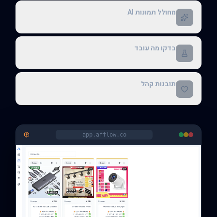
מחולל תמונות AI
בדקו מה עובד
תובנות קהל
app.afflow.co