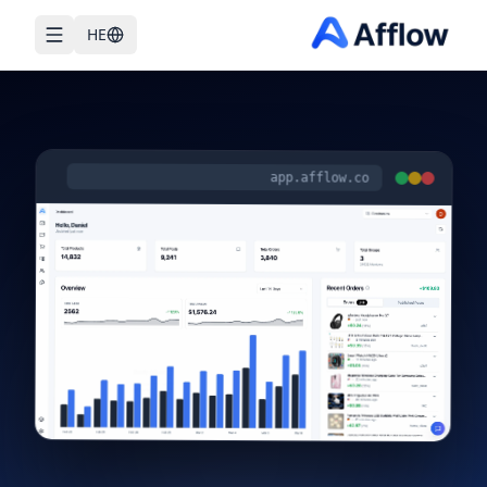
HE
מופעל ע"י AI
app.afflow.co
10K+ פוסטים פורסמו